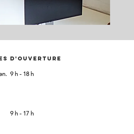
es d'ouverture
en.
9 h - 18 h
9 h - 17 h