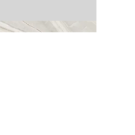
Nous appeler
09 72 15 40 57
E-mail
contact@analyses-immo.com
S'abonner
SIEGE SOCIAL